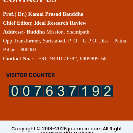
Prof.( Dr.) Kamal Prasad Bauddha
Chief Editor, Ideal Research Review
Address:- Buddha
Mission, Shantipath,
Opp.Transformer, Saristabad, P. O – G P O, Diss – Patna,
Bihar – 800001
Contact No. :-
+91- 9431071782, 8409809168
VISITOR COUNTER
Copyright © 2018-2026 journalirr.com All Right