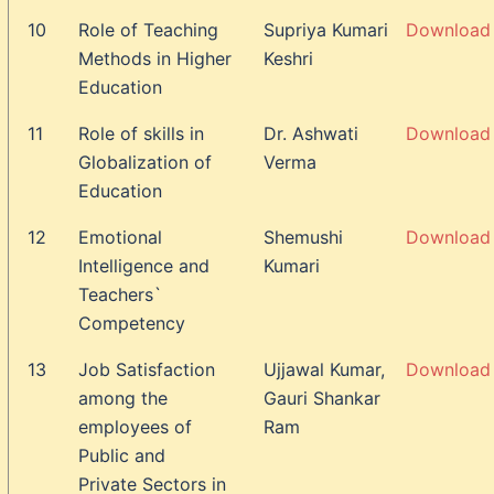
10
Role of Teaching
Supriya Kumari
Download
Methods in Higher
Keshri
Education
11
Role of skills in
Dr. Ashwati
Download
Globalization of
Verma
Education
12
Emotional
Shemushi
Download
Intelligence and
Kumari
Teachers`
Competency
13
Job Satisfaction
Ujjawal Kumar,
Download
among the
Gauri Shankar
employees of
Ram
Public and
Private Sectors in