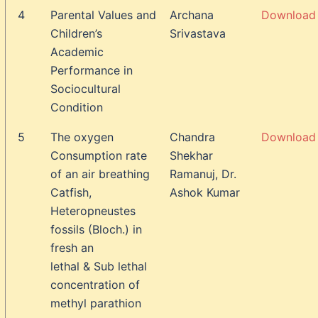
4
Parental Values and
Archana
Download
Children’s
Srivastava
Academic
Performance in
Sociocultural
Condition
5
The oxygen
Chandra
Download
Consumption rate
Shekhar
of an air breathing
Ramanuj, Dr.
Catfish,
Ashok Kumar
Heteropneustes
fossils (Bloch.) in
fresh an
lethal & Sub lethal
concentration of
methyl parathion